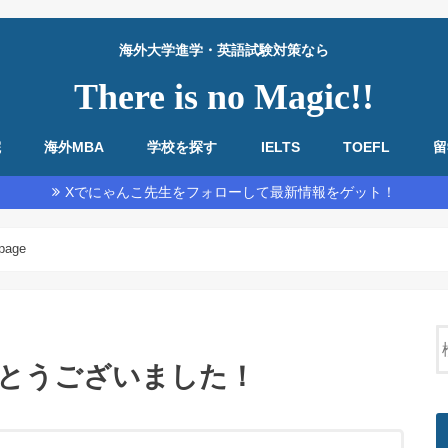
海外大学進学・英語試験対策なら
There is no Magic!!
院
海外MBA
学校を探す
IELTS
TOEFL
留
教材・基本情報
勉強法全般
リーディング
リスニング
スピーキング
ライティング
教材・基本情報
勉強法全般
リーディング
リスニング
スピーキング
ライティング
Xでにゃんこ先生をフォローして最新情報をゲット！
page
とうございました！