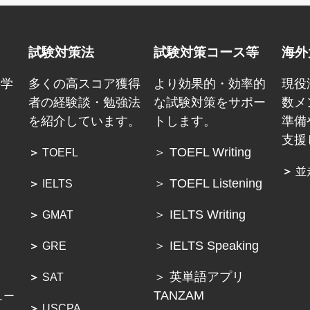
試験対策法
試験対策コース等
海外
の学
多くの高スコア獲得
より効果的・効率的
現役
ょ
者の経験談・勉強法
な試験対策をサポー
数メ
を紹介しています。
トします。
準備
支援
＞ TOEFL Writing
＞
TOEFL
＞
並
＞ TOEFL Listening
＞
IELTS
＞ IELTS Writing
＞
GMAT
＞ IELTS Speaking
＞
GRE
＞ 英単語アプリ
＞
SAT
TANZAM
ュー
＞
USCPA