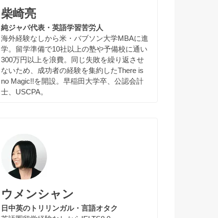
柴崎亮
純ジャパ代表・英語学習苦労人
海外経験なしから米・バブソン大学MBAに進
学。留学準備で10社以上の塾や予備校に通い
300万円以上を浪費。同じ失敗を繰り返させ
ないため、成功者の経験を集約したThere is
no Magic!!を開設。早稲田大学卒、公認会計
士、USCPA。
ウメンシャン
日中英のトリリンガル・言語オタク