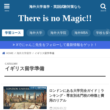
海外大学進学・英語試験対策なら
menu
search
There is no Magic!!
学習コース
海外大学
海外大学院
海外MBA
学校を探
Xでにゃんこ先生をフォローして最新情報をゲット！
HOME
海外大学留学
イギリス留学準備
イギリス留学準備
イギリス留学準備
ロンドンにある大学完全ガイド｜ラ
ンキング・専攻別名門校の特徴と費
用のリアル
2026.03.22