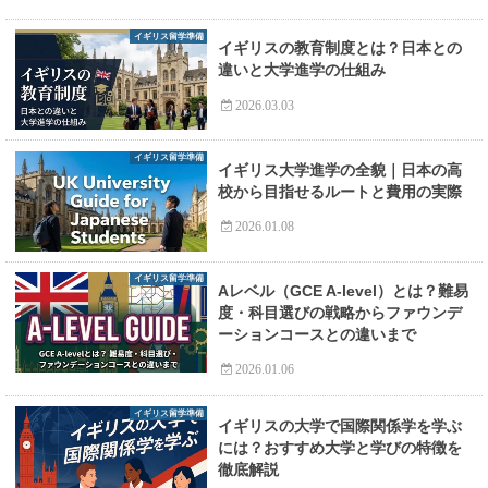
イギリス留学準備
イギリスの教育制度とは？日本との
違いと大学進学の仕組み
2026.03.03
イギリス留学準備
イギリス大学進学の全貌｜日本の高
校から目指せるルートと費用の実際
2026.01.08
イギリス留学準備
Aレベル（GCE A-level）とは？難易
度・科目選びの戦略からファウンデ
ーションコースとの違いまで
2026.01.06
イギリス留学準備
イギリスの大学で国際関係学を学ぶ
には？おすすめ大学と学びの特徴を
徹底解説