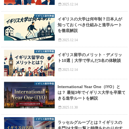
2025.12.14
イギリス留学準備
イギリスの大学は何年制？日本人が
知っておくべき仕組みと進学ルート
を徹底解説
2025.12.14
イギリス留学準備
イギリス留学のメリット・デメリッ
ト10選｜大学で学んだ3名の体験談
2025.12.14
イギリス留学準備
International Year One（IYO）と
は？ 最短3年でイギリス大学を卒業で
きる進学ルートを解説
2025.11.30
イギリス留学準備
ラッセルグループとは？イギリスの
名門24大学一覧と特徴をわかりやす