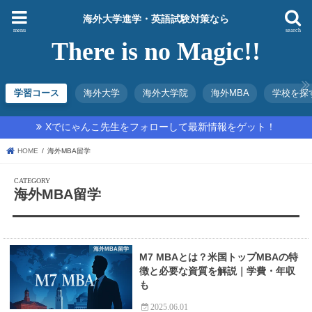
海外大学進学・英語試験対策なら
menu
search
There is no Magic!!
学習コース
海外大学
海外大学院
海外MBA
学校を探
Xでにゃんこ先生をフォローして最新情報をゲット！
HOME
海外MBA留学
海外MBA留学
海外MBA留学
M7 MBAとは？米国トップMBAの特
徴と必要な資質を解説｜学費・年収
も
2025.06.01