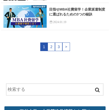
海外MBA留学
目指せMBA社費留学！企業派遣制度
に選ばれるための3つの秘訣
2024.01.19
1
2
3
>