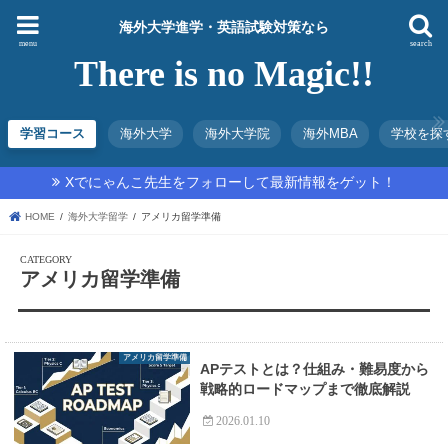
海外大学進学・英語試験対策なら
menu
search
There is no Magic!!
学習コース
海外大学
海外大学院
海外MBA
学校を探
Xでにゃんこ先生をフォローして最新情報をゲット！
HOME
海外大学留学
アメリカ留学準備
アメリカ留学準備
アメリカ留学準備
APテストとは？仕組み・難易度から
戦略的ロードマップまで徹底解説
2026.01.10