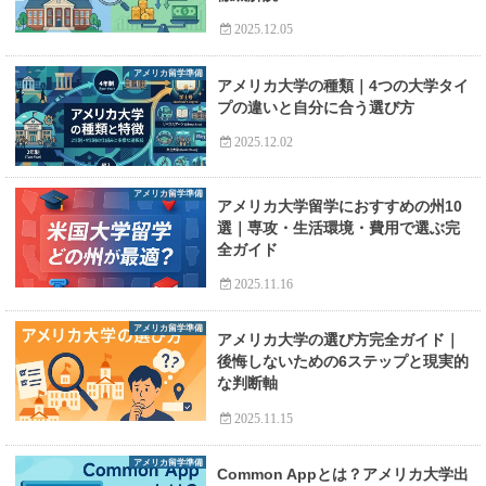
2025.12.05
アメリカ留学準備
アメリカ大学の種類｜4つの大学タイ
プの違いと自分に合う選び方
2025.12.02
アメリカ留学準備
アメリカ大学留学におすすめの州10
選｜専攻・生活環境・費用で選ぶ完
全ガイド
2025.11.16
アメリカ留学準備
アメリカ大学の選び方完全ガイド｜
後悔しないための6ステップと現実的
な判断軸
2025.11.15
アメリカ留学準備
Common Appとは？アメリカ大学出