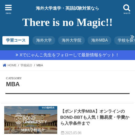
海外大学進学・英語試験対策なら
menu
search
There is no Magic!!
学習コース
海外大学
海外大学院
海外MBA
学校を探
Xでにゃんこ先生をフォローして最新情報をゲット！
HOME
学校紹介
MBA
MBA
その他MBA
【ボンド大学MBA】オンラインの
BOND-BBTも人気！難易度・学費か
ら入学条件まで
2025.05.06