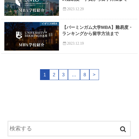
2023.12.29
イギリスMBA
【バーミンガム大学MBA】難易度・
ランキングから留学方法まで
2023.12.19
1
2
3
…
8
>