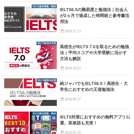
IELTS基本情報・教材
IELTS6.5の難易度と勉強法｜社会人
が2ヵ月で達成した時間術と参考書活
用法
2018.12.13
IELTS勉強法全般
高校生がIELTS 7.0を取るための勉強
法｜平均スコアや大学受験に活かす
方法も解説
2018.10.25
IELTS勉強法全般
純ジャパでもIELTS6.5！高校生・大
学生におすすめの王道勉強法
2018.09.27
IELTS基本情報・教材
IELTS対策におすすめの無料アプリ12
選。英単語も充実！
2018.07.19