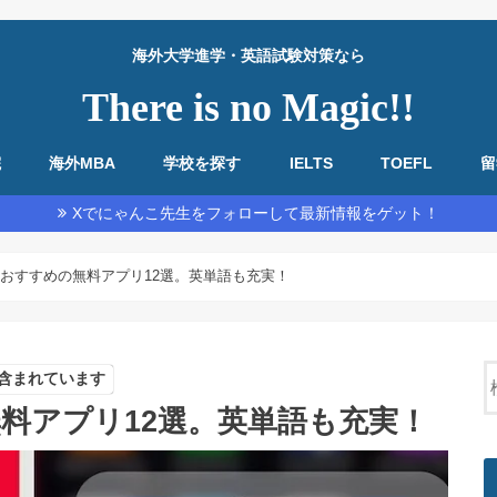
海外大学進学・英語試験対策なら
There is no Magic!!
院
海外MBA
学校を探す
IELTS
TOEFL
留
教材・基本情報
勉強法全般
リーディング
リスニング
スピーキング
ライティング
教材・基本情報
勉強法全般
リーディング
リスニング
スピーキング
ライティング
Xでにゃんこ先生をフォローして最新情報をゲット！
策におすすめの無料アプリ12選。英単語も充実！
含まれています
無料アプリ12選。英単語も充実！