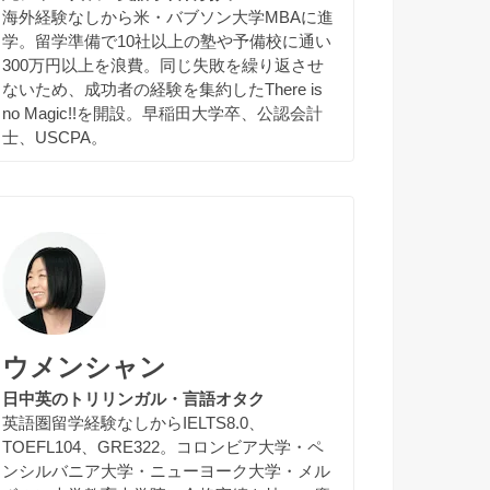
海外経験なしから米・バブソン大学MBAに進
学。留学準備で10社以上の塾や予備校に通い
300万円以上を浪費。同じ失敗を繰り返させ
ないため、成功者の経験を集約したThere is
no Magic!!を開設。早稲田大学卒、公認会計
士、USCPA。
ウメンシャン
日中英のトリリンガル・言語オタク
英語圏留学経験なしからIELTS8.0、
TOEFL104、GRE322。コロンビア大学・ペ
ンシルバニア大学・ニューヨーク大学・メル