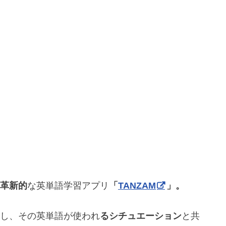
革新的
な英単語学習アプリ
「
TANZAM
」。
し、その英単語が使われ
るシチュエーション
と共