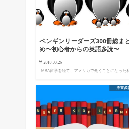
ペンギンリーダーズ300冊総ま
め〜初心者からの英語多読〜
2018.03.26
MBA留学を経て、アメリカで働くことになった
も、以前は英語が得意ではありませんでした。 洋
を読もうと思ってペーパーバックを買ってみても
洋書多
分からない単語が多すぎて、数ページで読むのを
めてしまうことが何度…