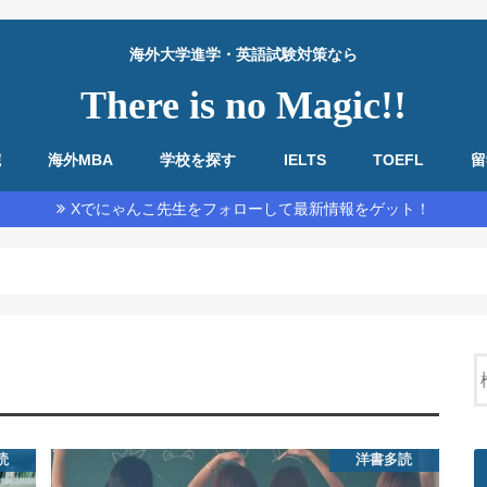
海外大学進学・英語試験対策なら
There is no Magic!!
院
海外MBA
学校を探す
IELTS
TOEFL
留
教材・基本情報
勉強法全般
リーディング
リスニング
スピーキング
ライティング
教材・基本情報
勉強法全般
リーディング
リスニング
スピーキング
ライティング
Xでにゃんこ先生をフォローして最新情報をゲット！
読
洋書多読