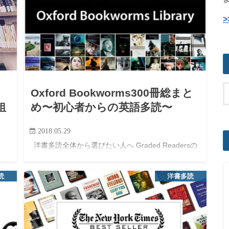
Oxford Bookworms300冊総まと
狙
め〜初心者からの英語多読〜
2018.05.29
洋書多読全体から選びたい人へ Graded Readersの
選び方や、レベル別に洋書全体をまとめて見たい人
読ん
は、英語多読におすすめの洋書40選も参考にしてく
読
洋書多読
ださい。 この記事では、Oxford Bookwor…
ィ
を