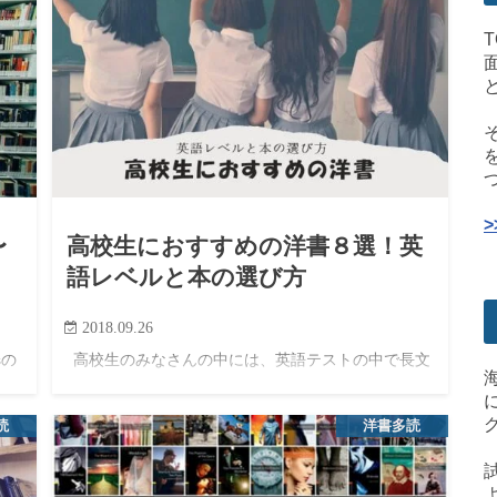
〜
高校生におすすめの洋書８選！英
語レベルと本の選び方
2018.09.26
sの
高校生のみなさんの中には、英語テストの中で長文
人
読解が苦手という人もいるかもしれない。 語彙力を
く
身につけ、文法を理解し、問題を解くコツも習得し
読
洋書多読
ナ
なければならないが、そもそも長い文章を英語で読
むことに慣れていない…