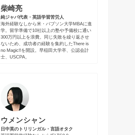
柴崎亮
純ジャパ代表・英語学習苦労人
海外経験なしから米・バブソン大学MBAに進
学。留学準備で10社以上の塾や予備校に通い
300万円以上を浪費。同じ失敗を繰り返させ
ないため、成功者の経験を集約したThere is
no Magic!!を開設。早稲田大学卒、公認会計
士、USCPA。
ウメンシャン
日中英のトリリンガル・言語オタク