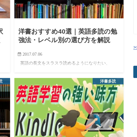
訳
洋書おすすめ40選｜英語多読の勉
使
強法・レベル別の選び方を解説
>
2017.07.06
英語の長文をスラスラ読めるようになりたい、
TOEFLやIELTSのリーディング対策に効く学習法を
く洋
知りたい。 そう考えたことはないでしょうか。 その
選
読
洋書多読
解決策のひとつが「英語多読」です。 英語多読と
本
は、文法や単語…
ル