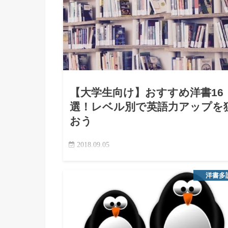
【大学生向け】おすすめ洋書16
選！レベル別で英語力アップを
おう
2018.09.05
「大学生のうちに英語力をつけたい」「洋書を
でみたいけど、何から始めればいいのかわからな
洋書多
い」と思ったことはないだろうか？ 英語のリーデ
ング力を伸ばすには、試験対策だけでなく、洋書
活用した多読学習が効果…