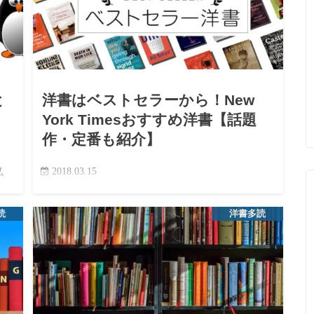
と
洋書はベストセラーから！New
York Timesおすすめ洋書【話題
作・定番も紹介】
2018.03.15
私
書
洋書多読全体から選びたい人へ レベル別に幅広く洋
、
書を探したい人は、英語多読におすすめの洋書40選
読
洋書多読
や
も参考にしてください。 この記事では、話題作・ベ
ストセラーから洋書を選びたい人向けに紹介しま
す。最新のランキン…