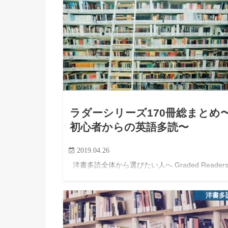
ラダーシリーズ170冊総まとめ
初心者からの英語多読〜
2019.04.26
洋書多読全体から選びたい人へ Graded Reader
選び方や、レベル別に洋書全体をまとめて見たい
は、英語多読におすすめの洋書40選も参考にして
洋書多
ださい。 この記事では、ラダーシリーズのライン
ップ…