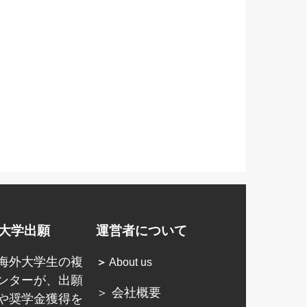
大学出願
運営者について
海外大学生の複
＞
About us
ンターが、出願
＞ 会社概要
や奨学金獲得を