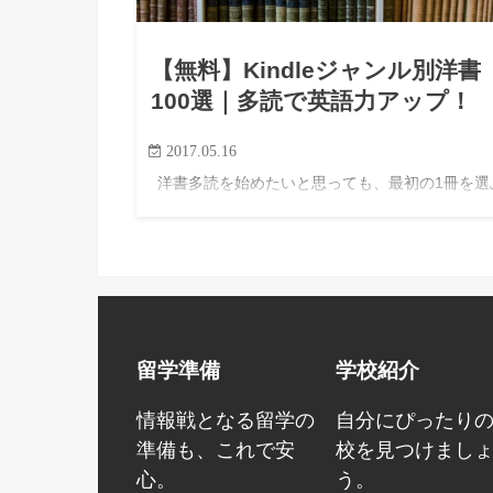
【無料】Kindleジャンル別洋書
100選｜多読で英語力アップ！
2017.05.16
洋書多読を始めたいと思っても、最初の1冊を選
のは意外と難しいものです。 洋書は1冊ずつ買う
用がかかりますし、難しすぎる本を選ぶと、数ペ
ジ読んだだけで止まってしまうこともあります。 
こで活用したいの…
留学準備
学校紹介
情報戦となる留学の
自分にぴったり
準備も、これで安
校を見つけまし
心。
う。