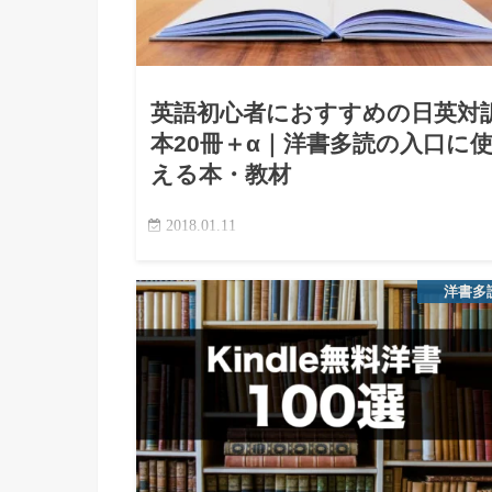
英語初心者におすすめの日英対
本20冊＋α｜洋書多読の入口に
える本・教材
2018.01.11
洋書多読全体から選びたい人へ レベル別に幅広
書を探したい人は、英語多読におすすめの洋書40
洋書多
も参考にしてください。 この記事では、英語と日
語を並べて読める対訳本を、初心者・中学生レベ
の多読向けに紹介…