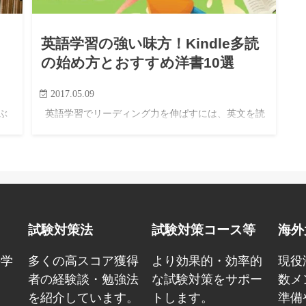
英語学習の強い味方！Kindle多読
の始め方とおすすめ洋書10選
2017.05.09
ぶ
英語学習でリーディング力を伸ばすには、英文を読
と費
む量を増やすことが大切だ。 とはいえ、紙の洋書を
ー
読みながら辞書を引くのは手間がかかり、途中で挫
そ
折してしまう人も多い。 Kindleを使えば、わからな
い単語をその…
試験対策法
試験対策コース等
海外
の学
多くの高スコア獲得
より効果的・効率的
現役
ょ
者の経験談・勉強法
な試験対策をサポー
数メ
を紹介しています。
トします。
準備