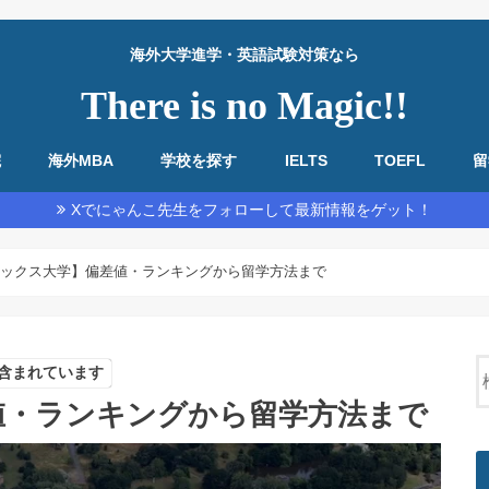
海外大学進学・英語試験対策なら
There is no Magic!!
院
海外MBA
学校を探す
IELTS
TOEFL
留
教材・基本情報
勉強法全般
リーディング
リスニング
スピーキング
ライティング
教材・基本情報
勉強法全般
リーディング
リスニング
スピーキング
ライティング
Xでにゃんこ先生をフォローして最新情報をゲット！
ックス大学】偏差値・ランキングから留学方法まで
含まれています
値・ランキングから留学方法まで