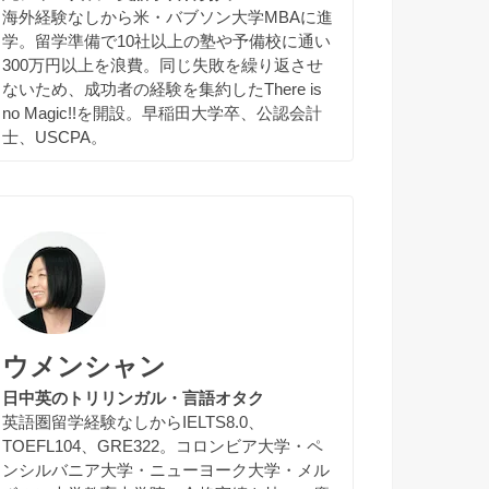
海外経験なしから米・バブソン大学MBAに進
学。留学準備で10社以上の塾や予備校に通い
300万円以上を浪費。同じ失敗を繰り返させ
ないため、成功者の経験を集約したThere is
no Magic!!を開設。早稲田大学卒、公認会計
士、USCPA。
ウメンシャン
日中英のトリリンガル・言語オタク
英語圏留学経験なしからIELTS8.0、
TOEFL104、GRE322。コロンビア大学・ペ
ンシルバニア大学・ニューヨーク大学・メル