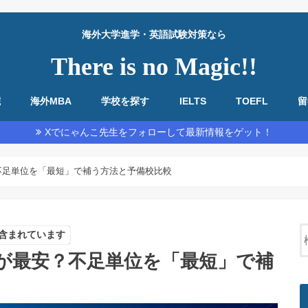
海外大学進学・英語試験対策なら
There is no Magic!!
院
海外MBA
学校を探す
IELTS
TOEFL
留
教材・基本情報
勉強法全般
リーディング
リスニング
スピーキング
ライティング
教材・基本情報
勉強法全般
リーディング
リスニング
スピーキング
ライティング
Xでにゃんこ先生をフォローして最新情報をゲット！
？不足単位を「最短」で補う方法と予備校比較
含まれています
こが最安？不足単位を「最短」で補