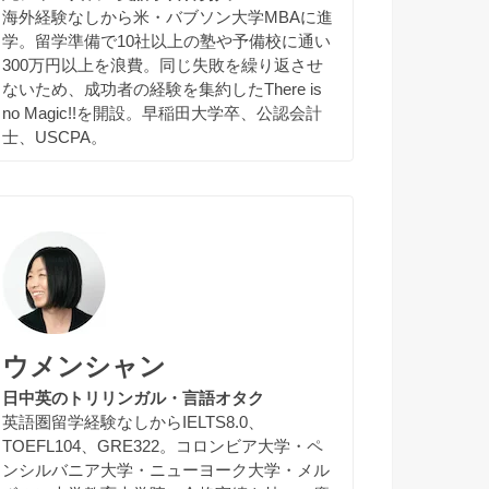
海外経験なしから米・バブソン大学MBAに進
学。留学準備で10社以上の塾や予備校に通い
300万円以上を浪費。同じ失敗を繰り返させ
ないため、成功者の経験を集約したThere is
no Magic!!を開設。早稲田大学卒、公認会計
士、USCPA。
ウメンシャン
日中英のトリリンガル・言語オタク
英語圏留学経験なしからIELTS8.0、
TOEFL104、GRE322。コロンビア大学・ペ
ンシルバニア大学・ニューヨーク大学・メル