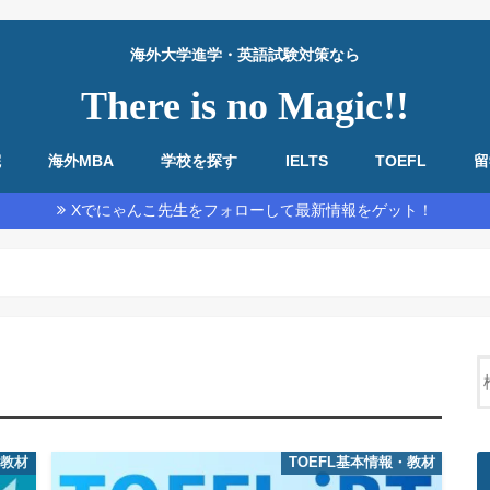
海外大学進学・英語試験対策なら
There is no Magic!!
院
海外MBA
学校を探す
IELTS
TOEFL
留
教材・基本情報
勉強法全般
リーディング
リスニング
スピーキング
ライティング
教材・基本情報
勉強法全般
リーディング
リスニング
スピーキング
ライティング
Xでにゃんこ先生をフォローして最新情報をゲット！
・教材
TOEFL基本情報・教材