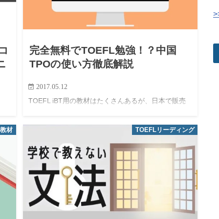
>
スコ
完全無料でTOEFL勉強！？中国
ニ
TPOの使い方徹底解説
2017.05.12
TOEFL iBT用の教材はたくさんあるが、日本で販売
されている教材で、本番に近い高品質の問題を入手
「今
することは難しい。 そのため、最も効率的な学習
る
・教材
TOEFLリーディング
は、ETSの公式問題集を利用することである。 しか
し、公式問題集は、基本的…
ス