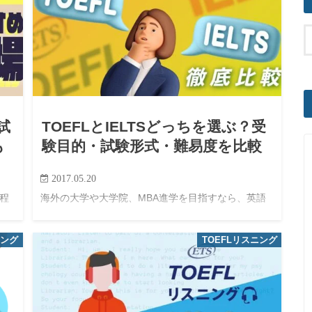
試
TOEFLとIELTSどっちを選ぶ？受
も
験目的・試験形式・難易度を比較
2017.05.20
程
海外の大学や大学院、MBA進学を目指すなら、英語
た
力の証明が不可欠。 その中でも、TOEFLとIELTS
良
は、多くの学校で受験が認められている主要な試験
ニング
TOEFLリスニング
スケ
である。 しかし、どちらを選べばよいのか悩む人は
多い。 「…