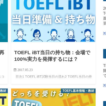
再
TOEFL iBT当日の持ち物：会場で
100%実力を発揮するには？
T
2017.05.23
スコ
目次1 TOEFL iBT試験当日の流れ2 TOEFL当日の持
が良
ち物一覧3 TOEFL当日の直前準備：会場で100%実力
の方
を発揮するために4 よくある質問集 TOEFL iBT試験
・教材
TOEFL基本情報・教材
当日の流れ TOEFL（読み方…