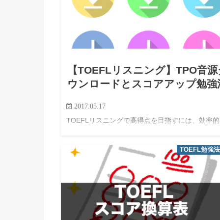
【TOEFLリスニング】TPO音源
ウンロードとスコアアップ勉強
2017.05.17
TOEFLリスニングで高得点を目指すには、効率的
学習方法と質の高い教材選びが重要。 その中でも
TPO（TOEFL Practice Online）は、公式の過去
TOEFL勉強
式でリスニング対策に最適な素材を提供している
しかし…