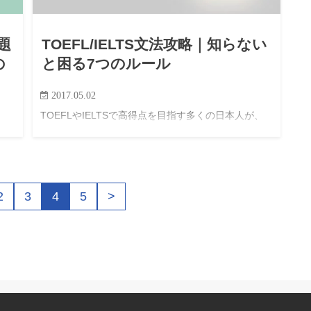
題
TOEFL/IELTS文法攻略｜知らない
の
と困る7つのルール
2017.05.02
TOEFLやIELTSで高得点を目指す多くの日本人が、
意外なところでスコアを伸ばせずにいる。 その理由
コア
の一つが、文法にある。 学校で学んだ文法知識だけ
材
では、これらの試験で必要とされる全ての文法事項
事
をカバーすることは難しい…
無
2
3
4
5
>