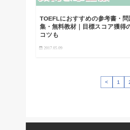
TOEFLにおすすめの参考書・問
集・無料教材｜目標スコア獲得
コツも
2017.05.09
海外大学・大学院進学を目指すならTOEFLのス
は避けて通れない壁。 しかし、多くの参考書や教
の中から何を選ぶべきか迷う人も多いはず。 本記
では、公式問題集をはじめとするおすすめ教材や
<
1
料リソースを徹…