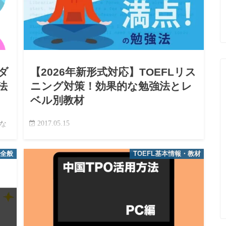
ダ
【2026年新形式対応】TOEFLリス
法
ニング対策！効果的な勉強法とレ
ベル別教材
2017.05.15
な
TOEFLリスニングは、留学やキャリアアップを目指
問形
す多くの日本人学習者にとって最初の、そして最大
法全般
TOEFL基本情報・教材
。
の壁になりがちです。 「毎日英語を聞いているの
に、本番のスピードに全くついていけない」「シャ
ドーイングやディク…