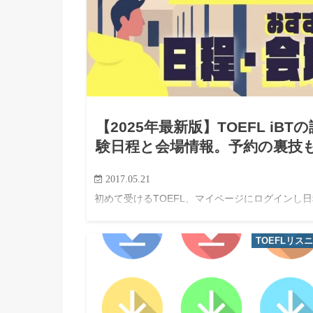
【2025年最新版】TOEFL iBTの
験日程と会場情報。予約の裏技
2017.05.21
初めて受けるTOEFL、マイページにログインし日
を確認しても、会場がたくさんあったり、限られ
日程しか空いておらず、いつどこで予約をすれば
TOEFLリス
いか悩むかもしれない。 今回は、TOEFL iBTの
ジュールとおすすめ会場…