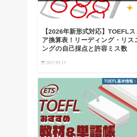
【2026年新形式対応】TOEFL
ア換算表！リーディング・リス
ングの自己採点と許容ミス数
2017.05.13
TOEFLを練習をしていて一番不安になるのは、
の自分の実力で、本番でどのくらいのスコアが出
TOEFL基本情報
のか予想がつかない」ことではないでしょうか。
2026年からの新形式では、採点方式が「適応型テ
ト（MST）」…