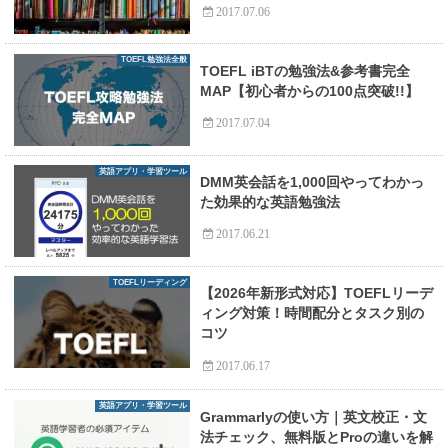
2017.07.06
TOEFL勉強法全般
TOEFL iBTの勉強法&参考書完全
MAP【初心者からの100点突破!!】
2017.07.04
英語アプリ・学習ツール
DMM英会話を1,000回やってわかっ
た効果的な英語勉強法
2017.06.21
TOEFLリーディング
【2026年新形式対応】TOEFLリーデ
ィング対策！時間配分とタスク別の
コツ
2017.06.17
英語アプリ・学習ツール
Grammarlyの使い方｜英文校正・文
法チェック、無料版とProの違いを解