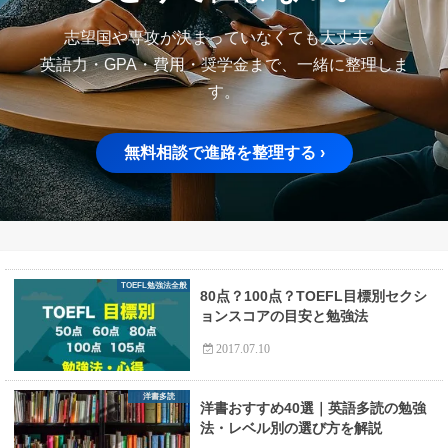
志望国や専攻が決まっていなくても大丈夫。
英語力・GPA・費用・奨学金まで、一緒に整理しま
す。
無料相談で進路を整理する ›
TOEFL勉強法全般
80点？100点？TOEFL目標別セクシ
ョンスコアの目安と勉強法
2017.07.10
洋書多読
洋書おすすめ40選｜英語多読の勉強
法・レベル別の選び方を解説