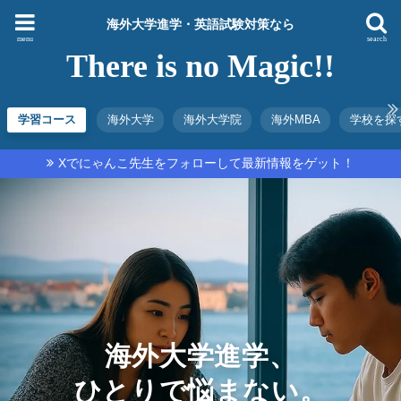
海外大学進学・英語試験対策なら
menu
search
There is no Magic!!
学習コース
海外大学
海外大学院
海外MBA
学校を探
Xでにゃんこ先生をフォローして最新情報をゲット！
海外大学進学、
ひとりで悩まない。