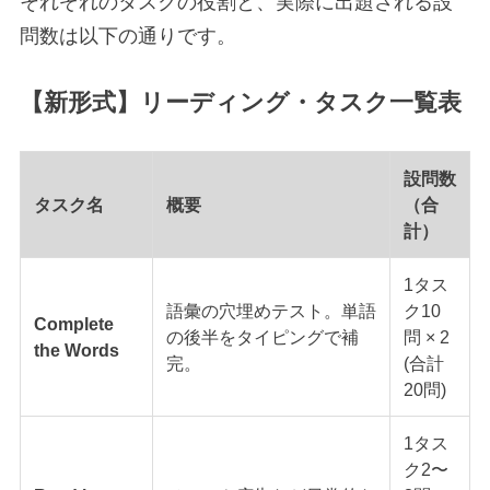
それぞれのタスクの役割と、実際に出題される設
問数は以下の通りです。
【新形式】リーディング・タスク一覧表
設問数
タスク名
概要
（合
計）
1タス
語彙の穴埋めテスト。単語
ク10
Complete
の後半をタイピングで補
問 × 2
the Words
完。
(合計
20問)
1タス
ク2〜