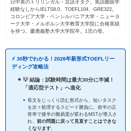
日中英のトリリンガル・言語オタク。英語圏留学
経験なしからIELTS8.0、TOEFL104、GRE322。
コロンビア大学・ペンシルバニア大学・ニューヨ
ーク大学・メルボルン大学教育大学院に合格実績
を持つ。慶應義塾大学大学院卒。1児の母。
⚡️ 30秒でわかる！2026年新形式TOEFLリー
ディング攻略法
💡 結論：試験時間は最大30分に半減！
「適応型テスト」へ進化
長文をじっくり読む形式から、短いタスク
を次々処理するスピード勝負に。前半の正
答率で後半の難易度が変わるMSTが導入さ
れ、
前の問題に戻って見直すことはできな
くなります
。