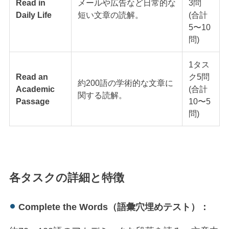
Read in
メールや広告など日常的な
3問
Daily Life
短い文章の読解。
(合計
5〜10
問)
1タス
Read an
ク5問
約200語の学術的な文章に
Academic
(合計
関する読解。
Passage
10〜5
問)
各タスクの詳細と特徴
Complete the Words（語彙穴埋めテスト）：