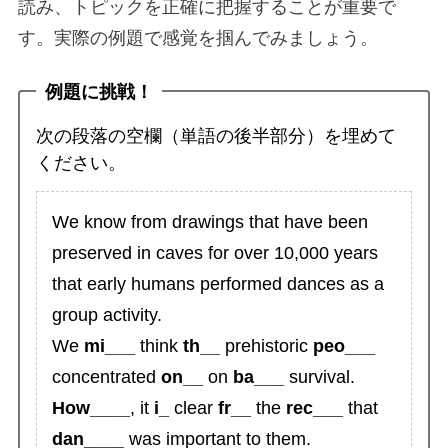
読み、トピックを正確に把握することが重要で
す。実際の例題で感覚を掴んでみましょう。
例題に挑戦！
次の段落の空欄（単語の後半部分）を埋めて
ください。
We know from drawings that have been
preserved in caves for over 10,000 years
that early humans performed dances as a
group activity.
We
mi___
think
th__
prehistoric
peo___
concentrated
on__
on
ba___
survival.
How____
, it
i_
clear
fr__
the
rec___
that
dan____
was important to them.