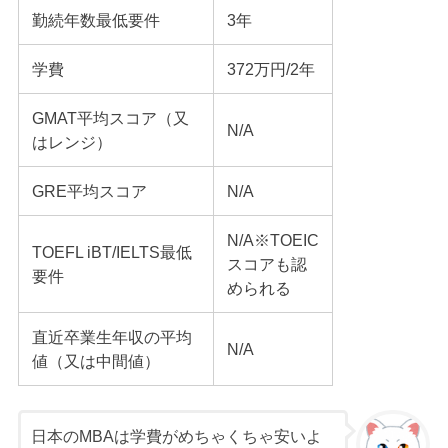
勤続年数最低要件
3年
学費
372万円/2年
GMAT平均スコア（又
N/A
はレンジ）
GRE平均スコア
N/A
N/A※TOEIC
TOEFL iBT/IELTS最低
スコアも認
要件
められる
直近卒業生年収の平均
N/A
値（又は中間値）
日本のMBAは学費がめちゃくちゃ安いよ