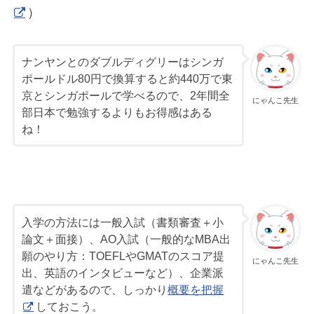
）
ナンヤンとのダブルディグリーはシンガ
ポールドル80円で換算すると約440万で東
京とシンガポールで学べるので、2年間全
にゃんこ先生
部日本で勉強するよりもお得感はある
ね！
入学の方法には一般入試（書類審査＋小
論文＋面接）、AO入試（一般的なMBA出
願のやり方：TOEFLやGMATのスコア提
にゃんこ先生
出、英語のインタビューなど）、企業派
遣などがあるので、しっかり
概要を把握
しておこう。