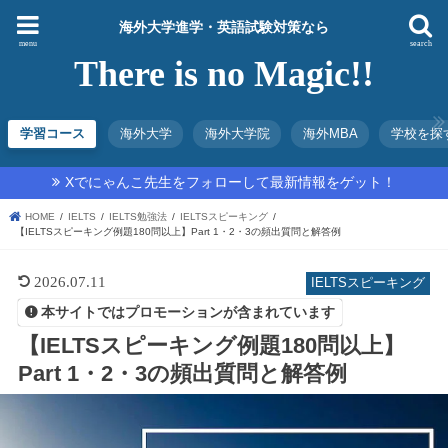
海外大学進学・英語試験対策なら
menu
search
There is no Magic!!
学習コース
海外大学
海外大学院
海外MBA
学校を探
Xでにゃんこ先生をフォローして最新情報をゲット！
HOME
IELTS
IELTS勉強法
IELTSスピーキング
【IELTSスピーキング例題180問以上】Part 1・2・3の頻出質問と解答例
2026.07.11
IELTSスピーキング
本サイトではプロモーションが含まれています
【IELTSスピーキング例題180問以上】
Part 1・2・3の頻出質問と解答例