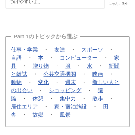
つけやすいよ。
にゃんこ先生
Part 1のトピックから選ぶ
仕事・学業
・
友達
・
スポーツ
・
言語
・
本
・
コンピューター
・
家
具
・
贈り物
・
服
・
水
・
新聞
と雑誌
・
公共交通機関
・
映画
・
動物
・
変化
・
週末
・
新しい人と
の出会い
・
ショッピング
・
議
論
・
休憩
・
集中力
・
散歩
・
居住エリア
・
家・宿泊施設
・
田
舎
・
故郷
・
風景