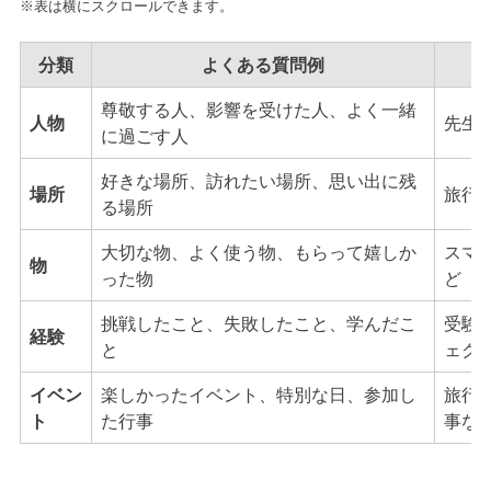
※表は横にスクロールできます。
分類
よくある質問例
尊敬する人、影響を受けた人、よく一緒
人物
先生
に過ごす人
好きな場所、訪れたい場所、思い出に残
場所
旅行
る場所
大切な物、よく使う物、もらって嬉しか
スマ
物
った物
ど
挑戦したこと、失敗したこと、学んだこ
受験
経験
と
ェク
イベン
楽しかったイベント、特別な日、参加し
旅行
ト
た行事
事な