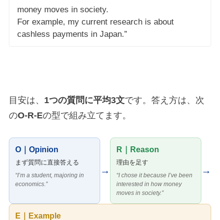
money moves in society.
For example, my current research is about
cashless payments in Japan.”
目安は、
1つの質問に平均3文
です。答え方は、次
の
O-R-E
の型で組み立てます。
O｜Opinion
R｜Reason
まず質問に直接答える
理由を足す
→
→
“I’m a student, majoring in
“I chose it because I’ve been
economics.”
interested in how money
moves in society.”
E｜Example