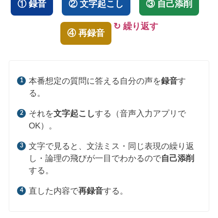
① 録音
② 文字起こし
③ 自己添削
↻ 繰り返す
④ 再録音
本番想定の質問に答える自分の声を
録音
す
る。
それを
文字起こし
する（音声入力アプリで
OK）。
文字で見ると、文法ミス・同じ表現の繰り返
し・論理の飛びが一目でわかるので
自己添削
する。
直した内容で
再録音
する。