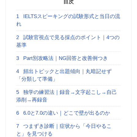
目次
1
IELTSスピーキングの試験形式と当日の流
れ
2
試験官視点で見る採点のポイント｜4つの
基準
3
Part別攻略法｜NG回答と改善例つき
4
頻出トピックと出題傾向｜丸暗記せず
「分類して準備」
5
独学の練習法｜録音→文字起こし→自己
添削→再録音
6
6.0と7.0の違い｜どこで壁が出るのか
7
つまずき診断｜症状から「今日やるこ
と」を見つける