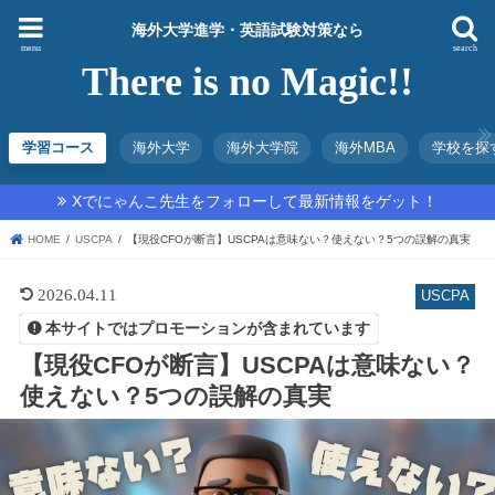
海外大学進学・英語試験対策なら
menu
search
There is no Magic!!
学習コース
海外大学
海外大学院
海外MBA
学校を探
Xでにゃんこ先生をフォローして最新情報をゲット！
HOME
USCPA
【現役CFOが断言】USCPAは意味ない？使えない？5つの誤解の真実
2026.04.11
USCPA
本サイトではプロモーションが含まれています
【現役CFOが断言】USCPAは意味ない？
使えない？5つの誤解の真実