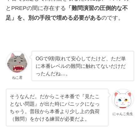
とPREPの間に存在する
「難問演習の圧倒的な不
足」を、別の手段で埋める必要がある
のです。
OGで9割取れて安心してたけど、ただ単
に本番レベルの難問に触れてないだけだ
ったんだね…。
ねこ君
そうなんだ。だからこそ本番で『見たこ
とない問題』が出た時にパニックになっ
ちゃう。普段から本番より少し上の負荷
にゃんこ先生
（難問）をかける練習が必要だよ。