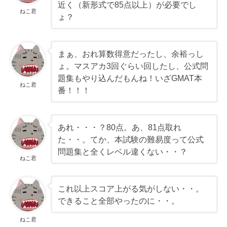
近く（新形式で85点以上）が必要でし
ねこ君
ょ？
まぁ、おれ算数得意だったし、余裕っし
ょ。マスアカ3回ぐらい回したし、公式問
題集もやり込んだもんね！いざGMAT本
ねこ君
番！！！
あれ・・・？80点。あ、81点取れ
た・・。てか、本試験の難易度って公式
問題集と全くレベル違くない・・？
ねこ君
これ以上スコア上がる気がしない・・。
できること全部やったのに・・。
ねこ君