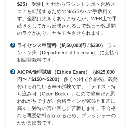
$25）
受験した州からワシントン州へ合格ス
コアを転送するためのNASBAへの手数料で
す。金額は大きくありませんが、WEB上で手
続きをしてから反映されるまで数日〜数週間
のラグがあり、ヤキモキさせられます。
ライセンス申請料（約50,000円 / $330）
ワシ
ントン州（Department of Licensing）に支払う
初回登録料です。
AICPA倫理試験（Ethics Exam）（約25,000
円〜 / $150〜$200）
多くの州で合格後に義務
付けられているWeb試験です。「テキスト持
ち込み可（Open Book）」なので簡単だと思
われがちですが、合格ラインが90%と非常に
高く、独特の言い回しに苦戦します。不合格
なら再受験料がかかるため、プレッシャーの
かかる出費です。