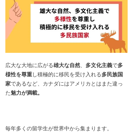
広大な大地に広がる
雄大な自然
、
多文化主義
で
多
様性を尊重
し積極的に移民を受け入れる
多民族国
家
であるなど、カナダにはアメリカとはまた違っ
た
魅力が満載。
毎年多くの留学生が世界中から集まります。