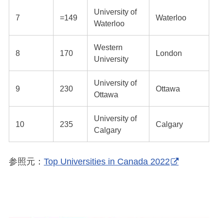
University of
7
=149
Waterloo
Waterloo
Western
8
170
London
University
University of
9
230
Ottawa
Ottawa
University of
10
235
Calgary
Calgary
参照元：
Top Universities in Canada 2022