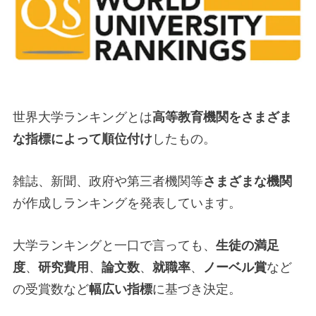
世界大学ランキングとは
高等教育機関をさまざま
な指標によって順位付け
したもの。
雑誌、新聞、政府や第三者機関等
さまざまな機関
が作成しランキングを発表しています。
大学ランキングと一口で言っても、
生徒の満足
度
、
研究費用
、
論文数
、
就職率
、
ノーベル賞
など
の受賞数など
幅広い指標
に基づき決定。