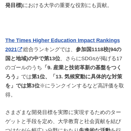
発目標)
における大学の重要な役割にも貢献。
The Times Higher Education Impact Rankings
2021
総合ランキングでは、
参加国1118校(94の
国と地域)の中で第13位
、さらにSDGsが掲げる17
のゴールのうち
「9. 産業と技術革新の基盤をつく
ろう」
では
第1位、「13. 気候変動に具体的な対策
を」では第3位
※にランクインするなど高評価を取
得。
さまざまな開発目標を実際に実現するためのター
ゲットと手段を定め、大学教育と社会貢献を結び
つけながら幅広い分野にわたり
先進的な活動
を行