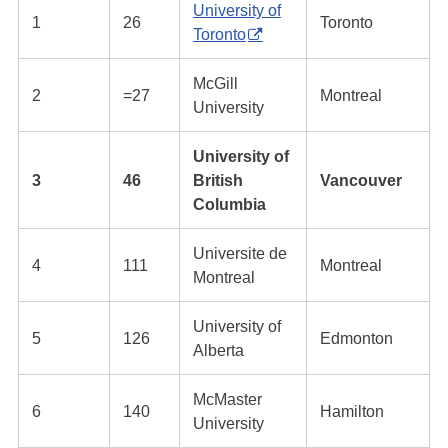
University of
1
26
Toronto
Toronto
McGill
2
=27
Montreal
University
University of
3
46
British
Vancouver
Columbia
Universite de
4
111
Montreal
Montreal
University of
5
126
Edmonton
Alberta
McMaster
6
140
Hamilton
University