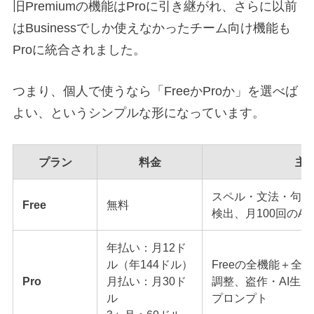
旧Premiumの機能はProに引き継がれ、さらに以前
はBusinessでしか使えなかったチーム向け機能も
Proに統合されました。
つまり、個人で使うなら「FreeかProか」を選べば
よい、というシンプルな形になっています。
プラン
料金
主
スペル・文法・句読
Free
無料
検出、月100回のA
年払い：月12ド
ル（年144ドル）
Freeの全機能＋全
Pro
月払い：月30ド
調整、盗作・AI生成検
ル
プロンプト