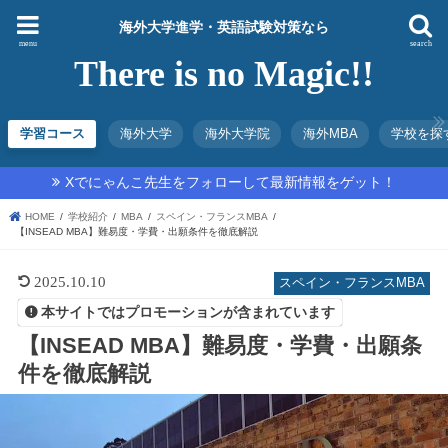
海外大学進学・英語試験対策なら
menu
search
There is no Magic!!
学習コース
海外大学
海外大学院
海外MBA
学校を探
Xでにゃんこ先生をフォローして最新情報をゲット！
HOME
学校紹介
MBA
スペイン・フランスMBA
【INSEAD MBA】難易度・学費・出願条件を徹底解説
2025.10.10
スペイン・フランスMBA
本サイトではプロモーションが含まれています
【INSEAD MBA】難易度・学費・出願条
件を徹底解説