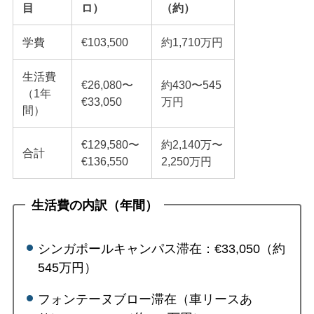
目
ロ）
（約）
学費
€103,500
約1,710万円
生活費
€26,080〜
約430〜545
（1年
€33,050
万円
間）
€129,580〜
約2,140万〜
合計
€136,550
2,250万円
生活費の内訳（年間）
シンガポールキャンパス滞在：€33,050（約
545万円）
フォンテーヌブロー滞在（車リースあ