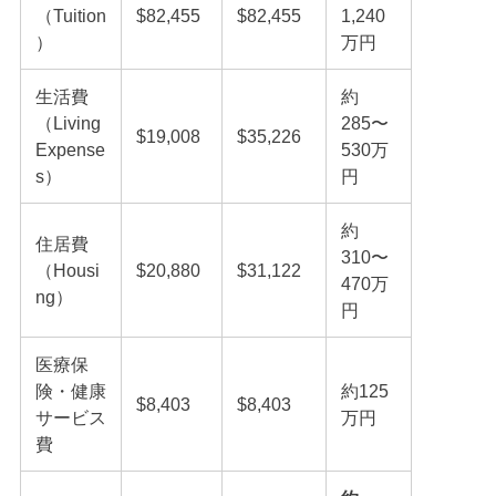
（Tuition
$82,455
$82,455
1,240
）
万円
生活費
約
（Living
285〜
$19,008
$35,226
Expense
530万
s）
円
約
住居費
310〜
（Housi
$20,880
$31,122
470万
ng）
円
医療保
険・健康
約125
$8,403
$8,403
サービス
万円
費