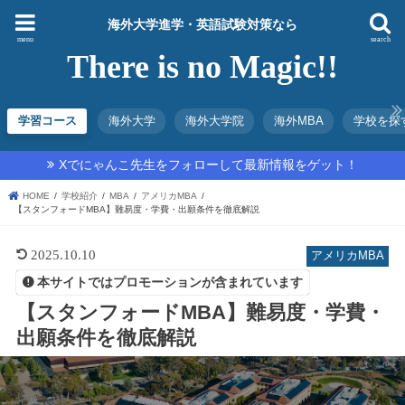
海外大学進学・英語試験対策なら
menu
search
There is no Magic!!
学習コース
海外大学
海外大学院
海外MBA
学校を探
Xでにゃんこ先生をフォローして最新情報をゲット！
HOME
学校紹介
MBA
アメリカMBA
【スタンフォードMBA】難易度・学費・出願条件を徹底解説
2025.10.10
アメリカMBA
本サイトではプロモーションが含まれています
【スタンフォードMBA】難易度・学費・
出願条件を徹底解説