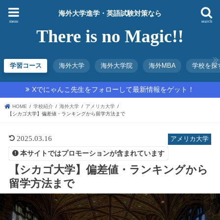
海外大学進学・英語試験対策なら
menu
search
There is no Magic!!
学習コース
海外大学
海外大学院
海外MBA
学校を探
Xでにゃんこ先生をフォローして最新情報をゲット！
HOME
学校紹介
海外大学
アメリカ大学
【シカゴ大学】偏差値・ランキングから留学方法まで
2025.03.16
アメリカ大学
本サイトではプロモーションが含まれています
【シカゴ大学】偏差値・ランキングから
留学方法まで