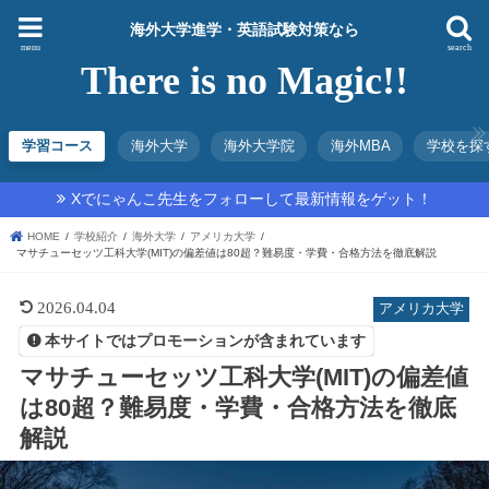
海外大学進学・英語試験対策なら
menu
search
There is no Magic!!
学習コース
海外大学
海外大学院
海外MBA
学校を探
Xでにゃんこ先生をフォローして最新情報をゲット！
HOME
学校紹介
海外大学
アメリカ大学
マサチューセッツ工科大学(MIT)の偏差値は80超？難易度・学費・合格方法を徹底解説
2026.04.04
アメリカ大学
本サイトではプロモーションが含まれています
マサチューセッツ工科大学(MIT)の偏差値
は80超？難易度・学費・合格方法を徹底
解説