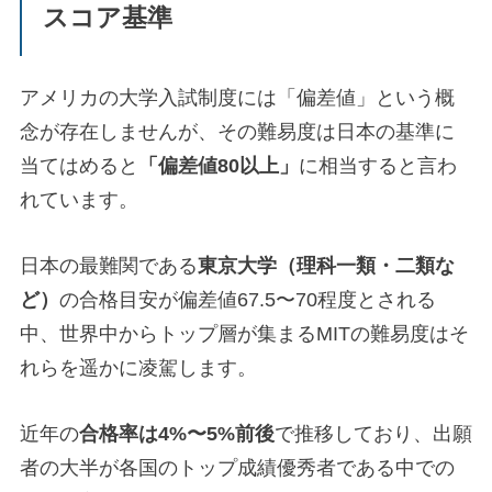
スコア基準
アメリカの大学入試制度には「偏差値」という概
念が存在しませんが、その難易度は日本の基準に
当てはめると
「偏差値80以上」
に相当すると言わ
れています。
日本の最難関である
東京大学（理科一類・二類な
ど）
の合格目安が偏差値67.5〜70程度とされる
中、世界中からトップ層が集まるMITの難易度はそ
れらを遥かに凌駕します。
近年の
合格率は4%〜5%前後
で推移しており、出願
者の大半が各国のトップ成績優秀者である中での