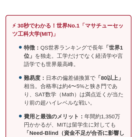
⚡️ 30秒でわかる！世界No.1「マサチューセッ
ツ工科大学(MIT)」
特徴：
QS世界ランキングで長年
「世界1
位」
を独走。工学だけでなく経済学や言
語学でも世界最高峰。
難易度：
日本の偏差値換算で
「80以上」
相当。合格率は約4〜5%と狭き門であ
り、SAT数学（Math）は満点近くが当た
り前の超ハイレベルな戦い。
費用と最強のメリット：
年間約1,350万
円かかるが、MITは留学生に対しても
「Need-Blind（資金不足が合否に影響し