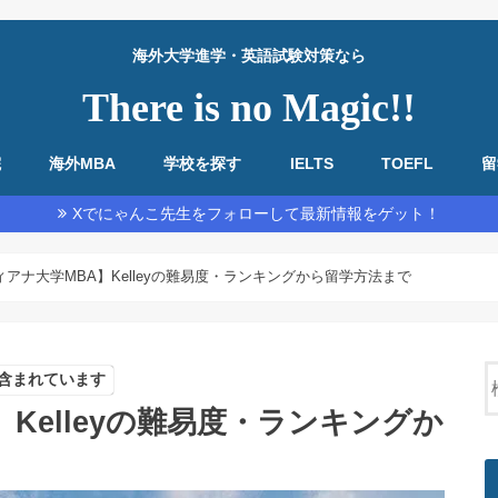
海外大学進学・英語試験対策なら
There is no Magic!!
院
海外MBA
学校を探す
IELTS
TOEFL
留
教材・基本情報
勉強法全般
リーディング
リスニング
スピーキング
ライティング
教材・基本情報
勉強法全般
リーディング
リスニング
スピーキング
ライティング
Xでにゃんこ先生をフォローして最新情報をゲット！
アナ大学MBA】Kelleyの難易度・ランキングから留学方法まで
含まれています
Kelleyの難易度・ランキングか