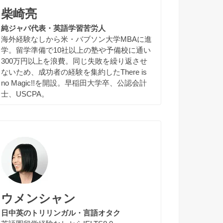
柴崎亮
純ジャパ代表・英語学習苦労人
海外経験なしから米・バブソン大学MBAに進
学。留学準備で10社以上の塾や予備校に通い
300万円以上を浪費。同じ失敗を繰り返させ
ないため、成功者の経験を集約したThere is
no Magic!!を開設。早稲田大学卒、公認会計
士、USCPA。
ウメンシャン
日中英のトリリンガル・言語オタク