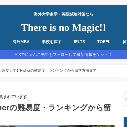
海外大学進学・英語試験対策なら
There is no Magic!!
院
海外MBA
学校を探す
IELTS
TOEFL
留
教材・基本情報
勉強法全般
リーディング
リスニング
スピーキング
ライティング
教材・基本情報
勉強法全般
リーディング
リスニング
スピーキング
ライティング
Xでにゃんこ先生をフォローして最新情報をゲット！
州立大学】Fisherの難易度・ランキングから留学方法まで
含まれています
herの難易度・ランキングから留