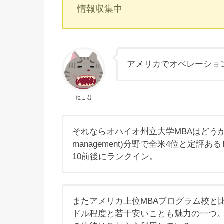
情報収集中
アメリカでオペレーショ
ねこ君
それならオハイオ州立大学MBAはどうかな？ S
management)分野で全米4位と定評
10前後にランクイン。
またアメリカ上位MBAプログラム校と
ドル程度と若干安いことも魅力の一つ。