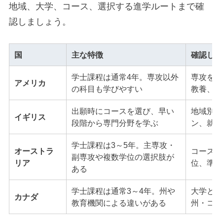
地域、大学、コース、選択する進学ルートまで確
認しましょう。
国
主な特徴
確認し
学士課程は通常4年。専攻以外
専攻を
アメリカ
の科目も学びやすい
教養、
出願時にコースを選び、早い
地域別
イギリス
段階から専門分野を学ぶ
ン、就
学士課程は3～5年。主専攻・
オーストラ
コース
副専攻や複数学位の選択肢が
リア
位、準
ある
学士課程は通常3～4年。州や
大学と
カナダ
教育機関による違いがある
州・コ